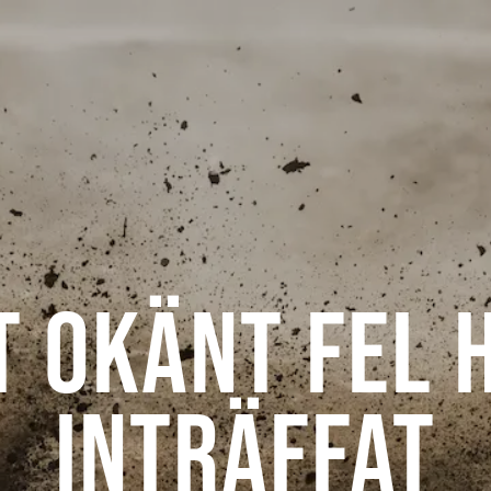
t okänt fel 
inträffat