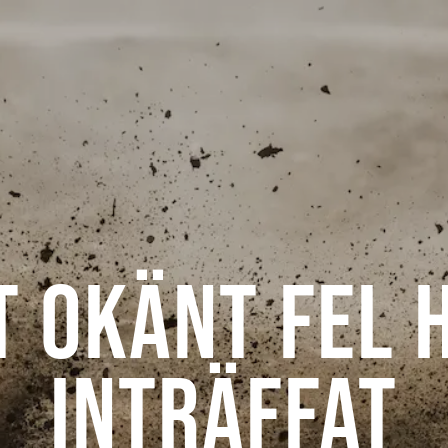
t okänt fel 
inträffat