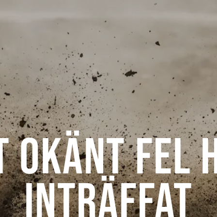
t okänt fel 
inträffat